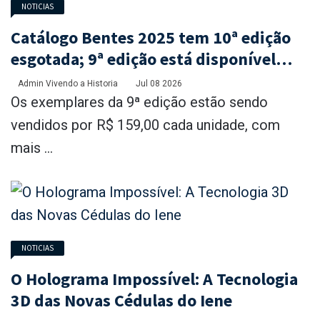
NOTICIAS
Catálogo Bentes 2025 tem 10ª edição
esgotada; 9ª edição está disponível
com mais de 30% de desconto na
Admin Vivendo a Historia
Jul 08 2026
unidade
Os exemplares da 9ª edição estão sendo
vendidos por R$ 159,00 cada unidade, com
mais ...
NOTICIAS
O Holograma Impossível: A Tecnologia
3D das Novas Cédulas do Iene