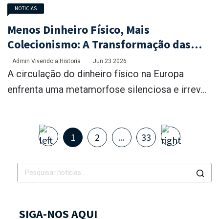
NOTICIAS
Menos Dinheiro Físico, Mais
Colecionismo: A Transformação das
Casas da Moeda na Europa
Admin Vivendo a Historia
Jun 23 2026
A circulação do dinheiro físico na Europa
enfrenta uma metamorfose silenciosa e irrev...
1
2
...
33
SIGA-NOS AQUI