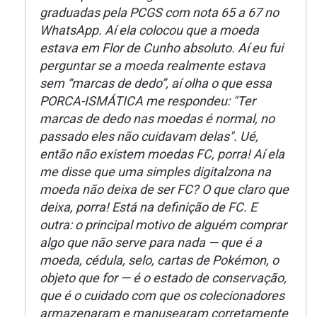
graduadas pela PCGS com nota 65 a 67 no
WhatsApp. Aí ela colocou que a moeda
estava em Flor de Cunho absoluto. Aí eu fui
perguntar se a moeda realmente estava
sem “marcas de dedo”, aí olha o que essa
PORCA-ISMÁTICA me respondeu: "Ter
marcas de dedo nas moedas é normal, no
passado eles não cuidavam delas". Ué,
então não existem moedas FC, porra! Aí ela
me disse que uma simples digitalzona na
moeda não deixa de ser FC? O que claro que
deixa, porra! Está na definição de FC. E
outra: o principal motivo de alguém comprar
algo que não serve para nada — que é a
moeda, cédula, selo, cartas de Pokémon, o
objeto que for — é o estado de conservação,
que é o cuidado com que os colecionadores
armazenaram e manusearam corretamente