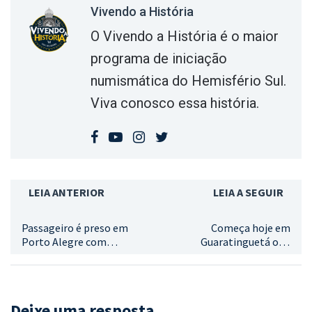
Vivendo a História
O Vivendo a História é o maior
programa de iniciação
numismática do Hemisfério Sul.
Viva conosco essa história.
LEIA ANTERIOR
LEIA A SEGUIR
Passageiro é preso em
Começa hoje em
Porto Alegre com
Guaratinguetá o 5º
moedas de ouro avaliadas
Encontro de
em R$ 500 mil
Numismática e
Multicolecionismo
Deixe uma resposta